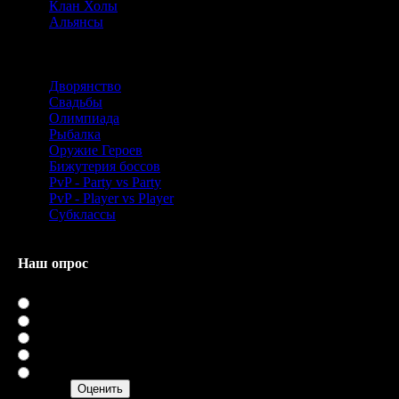
Клан Холы
Альянсы
Знания
Дворянство
Свадьбы
Олимпиада
Рыбалка
Оружие Героев
Бижутерия боссов
PvP - Party vs Party
PvP - Player vs Player
Субклассы
Наш опрос
Оцените мой сайт
Отлично
Хорошо
Нормально
Плохо
Ужасно