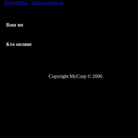
Результаты
|
Архив опросов
Всего ответов:
177
Ваш ип
216.73.217.81
Кто онлине
Онлайн всего:
1
Гостей:
1
Пользователей:
0
Copyright MyCorp © 2006