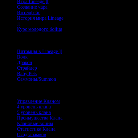
Игра Lineage ][
Создание чара
Интерфейс
История мира Lineage
][
Курс молодого бойца
Питомцы/Самоны
Питомцы в Lineage ][
Волк
Дракон
Страйдер
Baby Pets
Саммоны/Summon
Клан/Альянс
Управление Кланом
4 уровень клана
5 уровень клана
Преимущества Клана
Клановые войны
Статистика Клана
Осады замков