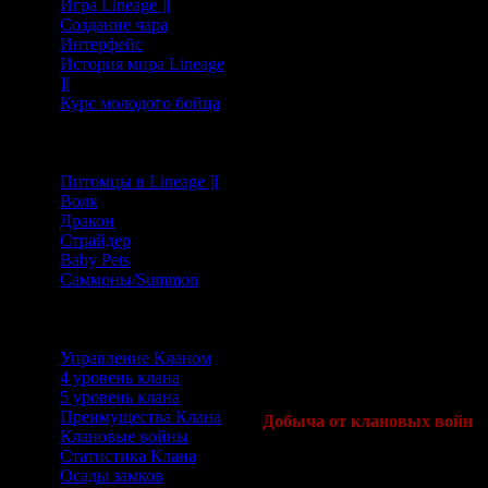
Игра Lineage ][
объявил войну, или подвергн
Создание чара
союз с кланом, против которо
Интерфейс
История мира Lineage
Даже если у клана уже ведетс
][
бросить дополнительные выз
Курс молодого бойца
Один клан может принять до 
Военные декларации/опровер
Питомцы/Самоны
даны участникам клана.
Питомцы в Lineage ][
Информация о военном статус
Волк
со следующих команд.
Дракон
Страйдер
1.
/enemylist:
Отображает спис
Baby Pets
войну но не объявился в возвр
Саммоны/Summon
2.
/attackerlist:
Список показы
Клан/Альянс
объявили войну вашему клану,
Управление Кланом
3.
/clanwarlist:
Список показы
4 уровень клана
дружественные силы, который
5 уровень клана
Преимущества Клана
Добыча от клановых войн
Клановые войны
Статистика Клана
Войны Клана могут быть объя
Осады замков
противоположного клана. По