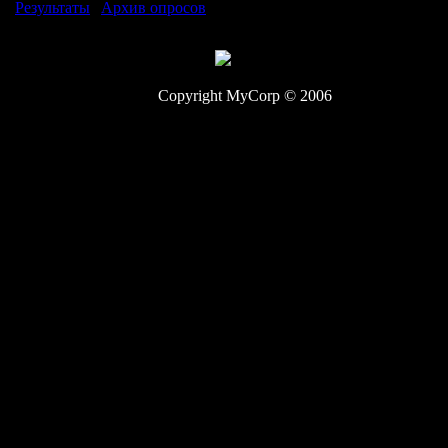
Результаты
|
Архив опросов
Если оба клана соглашаются 
Всего ответов:
177
окончена.
Copyright MyCorp © 2006