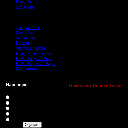
Клан Холы
будет отображено оппоненту.
Альянсы
Участник клана, который по
рассмотреть имя противоположн
Знания
Если член клана будет убит 
потерянный на смерти будет 
Дворянство
правило сохраняется и когда
Свадьбы
в возврат.
Олимпиада
Рыбалка
Когда два клана взаимно объя
Оружие Героев
атакует и убивает противопол
Бижутерия боссов
карма и счет PK нападающего
PvP - Party vs Party
начисляется при убийстве чле
PvP - Player vs Player
войны.
Субклассы
По декларации войны, симво
члена противоположного кла
Наш опрос
Окончание Войны Клана
Оцените мой сайт
Война клана может быть закон
Отлично
на Конечную кнопку Войны в
Хорошо
противоположного клана.
Нормально
Военное опровержение, как в 
Плохо
противоположного клана.
Ужасно
В провозглашающем конце во
системное сообщение, преду