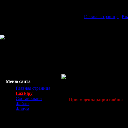
Главная страница
|
Кл
Меню сайта
Только лидер клана 3 уровня
Главная страница
объявить войну командой
/cl
La2Elpy
Состав клана
Прием декларации войны
Файлы
Форум
Вызов к войне может быть пр
минимальным количеством чл
Начинающим
Войны Клана не могут быть о
должен быть разорван для тог