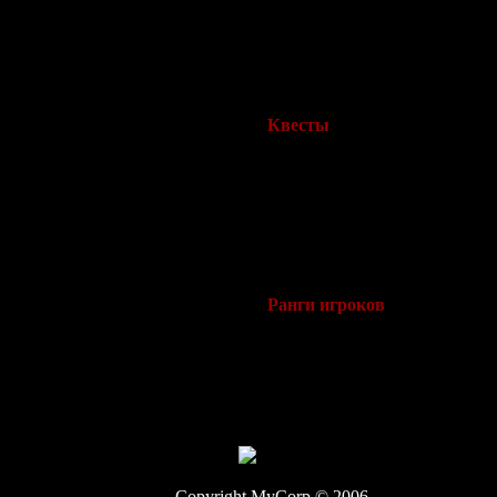
Член кто имеет права master 
качестве спонсоров.
Сообщения о деятельности буд
Член клана, который имеет п
Академией и их спонсором.
Квесты
Участники Академии могут пр
который может быть проведе
Только участники Академии 
приобретенную через этот кве
При уходе из академии броню 
Ранги игроков
Ранги игроков основаны на со
· Ранги приложены согласно с
· Игроки могут видеть свой 
видеть целевой ранг в окне Ц
· Герои и Noblesse может дос
Copyright MyCorp © 2006