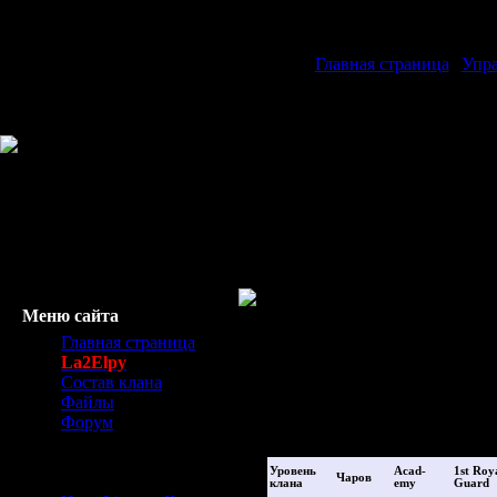
Главная страница
|
Упр
Меню сайта
Управление Кланом
Главная страница
La2Elpy
Состав клана
Клан создается клан лидером
Файлы
новый клан можно принят 10 
Форум
принимаемых увеличивается д
Начинающим
Уровень
Acad-
1st Roy
Чаров
клана
emy
Guard