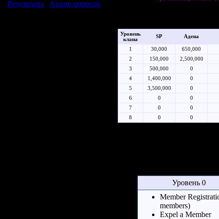
Результаты
|
Архив опросов
из клана , передачу руководс
Всего ответов:
177
мощным клан может стать.
Уровень
SP
Адена
клана
1
30,000
650,000
2
150,000
2,500,000
3
500,000
0
4
1,400,000
0
5
3,500,000
0
6
0
0
7
0
0
8
0
0
Поговорите с Sir Kristof Rode
Gustaf Athebaldt в Городе Oren
же доступны кланам для пов
Уровень 0
Member Registrati
members)
Expel a Member