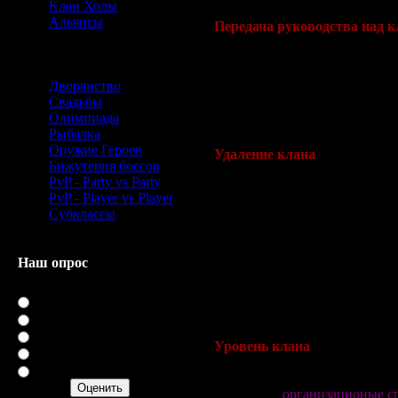
Клан Холы
Если клан лидер покидает кла
Альянсы
Передача руководства над 
Знания
Клан лидер может передать л
передачи лидерства у NPC, ко
Дворянство
лидер вступает в права упра
Свадьбы
(Передача лидерства должна 
Олимпиада
Новый клан лидер примет сво
Рыбалка
Процедура может быть отмене
Оружие Героев
Удаление клана
Бижутерия боссов
PvP - Party vs Party
Клан лидер может распустить 
PvP - Player vs Player
Роспуск клана происходит так
Субклассы
момент роспуска ограничены, 
может быть распушен, если о
течение 7 дней его роспуска 
Наш опрос
день, но как только клан рас
Клан лидер распустивший клан
Оцените мой сайт
сможет создать клан в течение
Отлично
слава, которой обладал этот к
Хорошо
Нормально
Уровень клана
Плохо
Ужасно
Клан может повышать свой ур
различные
организационые с