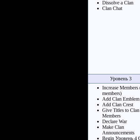
Dissolve a Clan
Clan Chat
Уровень 3
Increase Members 
members)
Add Clan Emblem
Add Clan Crest
Give Titles to Clan
Members
Declare War
Make Clan
Announcements
Begin Уровень 4 