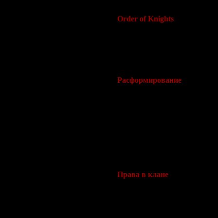
Максимальное количество уча
Order of Knights
Когда клан достигнет 7 уровн
Knights, должен быть ответст
Orders of Knights над 1 Royal
10.
Расформирование
Как только созданы , Royal G
пока существует клан.
Когда администратор покидае
нового администратора.
Передача прав администратор
клан дела.
Права в клане
· Имя кланового Sub-units до
· Логотип и знаки различия д
· Sub-units могут использовать