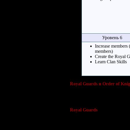
Уровень 6
Increase members 
members)
Create the Royal 
Learn Clan Skills
Royal Guards и Order of Knig
Когда клан лидер улучшит кл
может создать суб-устройства 
Royal Guards
Когда клан достигнет 6 уровн
должен быть ответственен 1 ч