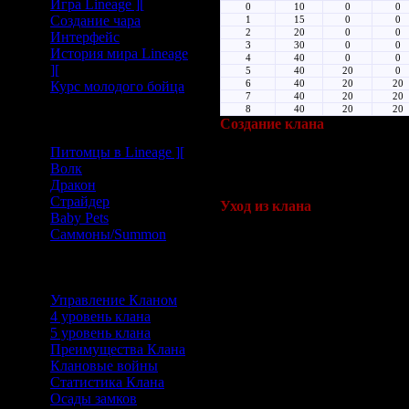
Игра Lineage ][
0
10
0
0
Создание чара
1
15
0
0
2
20
0
0
Интерфейс
3
30
0
0
История мира Lineage
4
40
0
0
][
5
40
20
0
Курс молодого бойца
6
40
20
20
7
40
20
20
8
40
20
20
Питомцы/Самоны
Создание клана
Питомцы в Lineage ][
Любой персонаж выше 10 уров
Волк
выше, то сможет подойдя к N
Дракон
или цифр и не может включат
Страйдер
Уход из клана
Baby Pets
Саммоны/Summon
Член клана может покинуть к
· Если клан лидер хочет выгна
Клан/Альянс
выбрав имя персонажа и клик
должен ждать 1 календарный д
Управление Кланом
новый клан сразу же. После т
4 уровень клана
календарный день, чтобы смо
5 уровень клана
Преимущества Клана
· Если игрок хочет покинуть к
Клановые войны
а затем кнопку "Leave". Когд
Статистика Клана
другому клану в течение 1 ка
Осады замков
Клан лидер в данном случае 